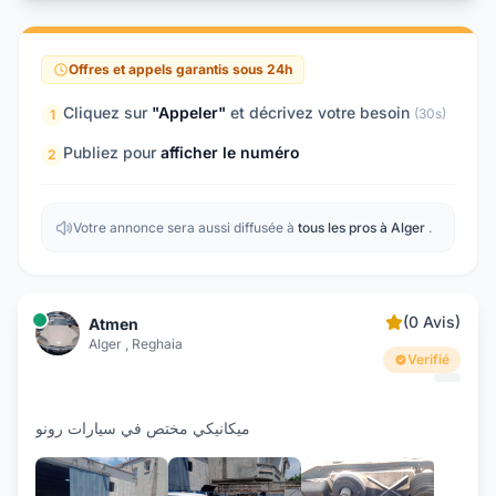
Offres et appels garantis sous 24h
Cliquez sur
"Appeler"
et décrivez votre besoin
(30s)
1
Publiez pour
afficher le numéro
2
Votre annonce sera aussi diffusée à
tous les pros à Alger
.
(0 Avis)
Atmen
Alger , Reghaia
Verifié
ميكانيكي مختص في سيارات رونو