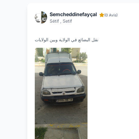
Semcheddinefayçal
(0 Avis)
Sétif , Setif
نقل البضائع في الولاية وبين الولايات