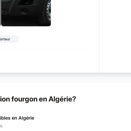
+2
orteur
on fourgon en Algérie?
ibles en Algérie
s.