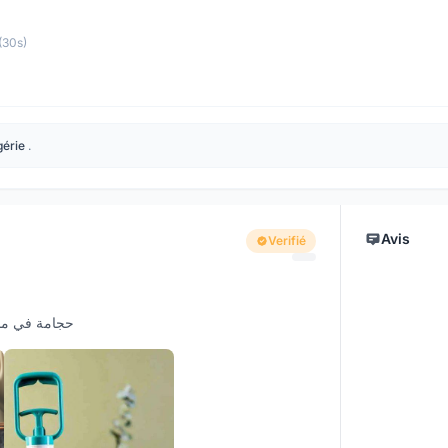
(30s)
gérie
.
Avis
Verifié
es حجامة في منزل للنساء فقط