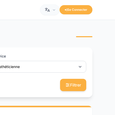
Se Connecter
vice
sthéticienne
Filtrer