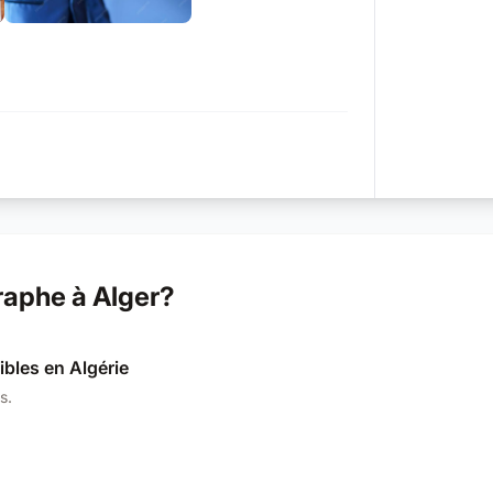
+2
raphe à Alger?
ibles en Algérie
s.