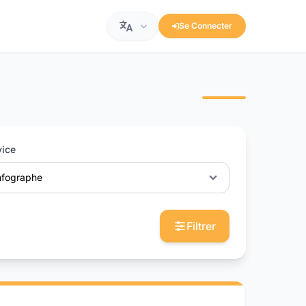
Se Connecter
vice
nfographe
Filtrer