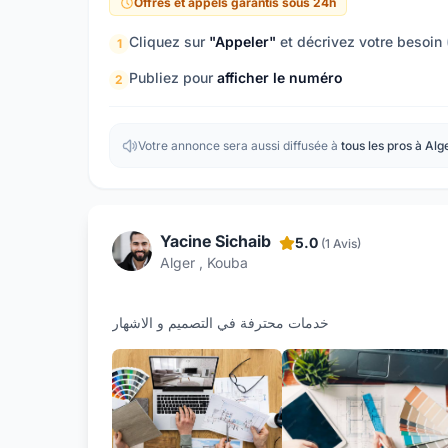
Offres et appels garantis sous 24h
Cliquez sur
"Appeler"
et décrivez votre besoin
1
Publiez pour
afficher le numéro
2
Votre annonce sera aussi diffusée à
tous les pros à Alg
Yacine Sichaib
5.0
(1 Avis)
Alger , Kouba
خدمات محترفة في التصميم و الاشهار