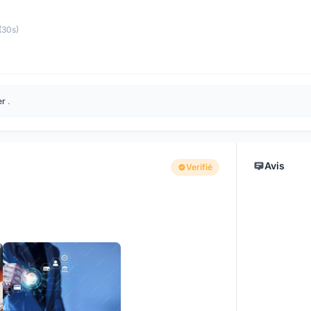
(30s)
er
.
Avis
Verifié