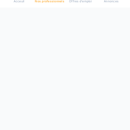
Acceuil
Nos professionnels
Offres d'emploi
Annonces
Plateforme de mise en relation entre particuliers et
professionnels de confiance.
Resources