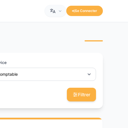
Se Connecter
vice
omptable
Filtrer