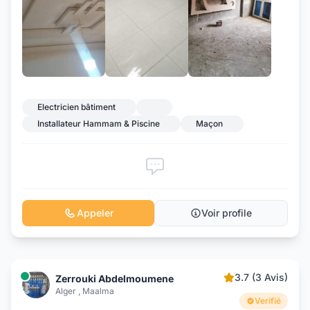
+2
Electricien bâtiment
Installateur Hammam & Piscine
Maçon
Appeler
Voir profile
3.7 (3 Avis)
Zerrouki Abdelmoumene
Alger , Maalma
Verifié