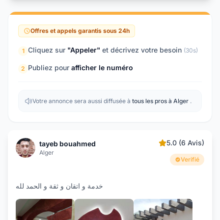
Offres et appels garantis sous 24h
Cliquez sur
"Appeler"
et décrivez votre besoin
(30s)
1
Publiez pour
afficher le numéro
2
Votre annonce sera aussi diffusée à
tous les pros à Alger
.
5.0 (6 Avis)
tayeb bouahmed
Alger
Verifié
خدمة و اتقان و ثقة و الحمد لله