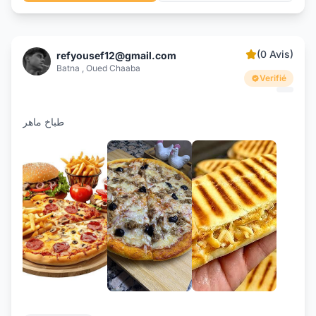
(0 Avis)
refyousef12@gmail.com
Batna , Oued Chaaba
Verifié
طباخ ماهر
+1