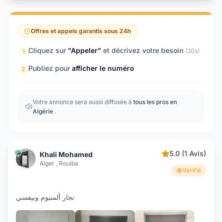
Offres et appels garantis sous 24h
Cliquez sur
"Appeler"
et décrivez votre besoin
(30s)
1
Publiez pour
afficher le numéro
2
Votre annonce sera aussi diffusée à
tous les pros en
Algérie
.
5.0 (1 Avis)
Khali Mohamed
Alger , Rouiba
Verifié
نجار ألمنيوم وبيفسي