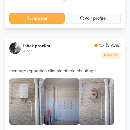
Appeler
Voir profile
4.7 (3 Avis)
ishak proclim
Alger
Verifié
montage réparation clim plomberie chauffage
+4