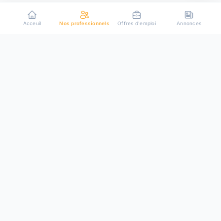
Acceuil
Nos professionnels
Offres d'emploi
Annonces
Plateforme de mise en relation entre particuliers et
professionnels de confiance.