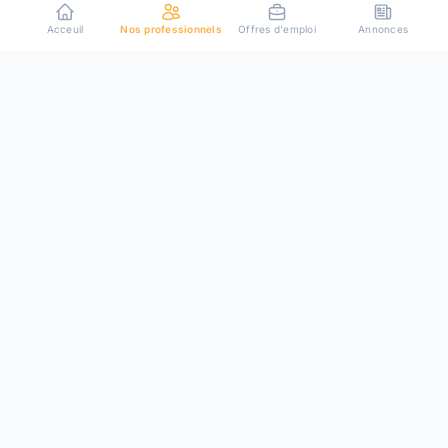
Acceuil
Nos professionnels
Offres d'emploi
Annonces
Plateforme de mise en relation entre particuliers et
professionnels de confiance.
Resources