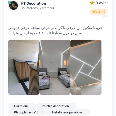
(0 Avis)
HT Décoration
Boumerdès , Zemmouri
Verifié
فريقنا متكون من حرفي بلاكو بلاتر حرفي سباغة حرفي فايونص
ودال دوصول شعارنا (لمسة عصرية لجمال منزلك)
+13
Carreleur
Peintre décoration
Placoplatre ba13
Installateur parabole