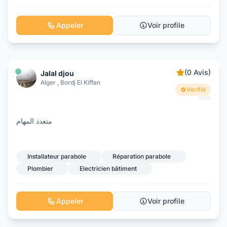
Appeler
Voir profile
(0 Avis)
Jalal djou
Alger , Bordj El Kiffan
Verifié
متعدد المهام
Installateur parabole
Réparation parabole
Plombier
Electricien bâtiment
Appeler
Voir profile