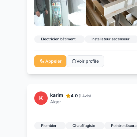
Electricien bâtiment
Installateur ascenseur
Appeler
Voir profile
karim
4.0
(1 Avis)
K
Alger
Plombier
Chauffagiste
Peintre décora