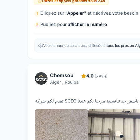
Offres et appels garantis sous 24h
Cliquez sur
"Appeler"
et décrivez votre besoin
1
Publiez pour
afficher le numéro
2
Votre annonce sera aussi diffusée à
tous les pros en Al
Chemsou
4.0
(5 Avis)
Alger , Rouiba
تقدم لكم شركة SCEG د تنافسية مرحبا بكم عندنا