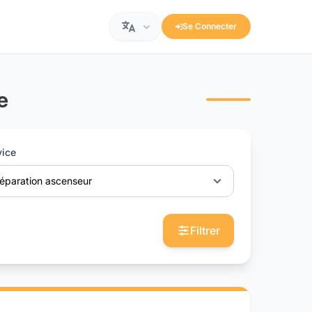
Se Connecter
e
vice
éparation ascenseur
Filtrer