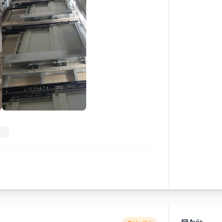
+17
Avis