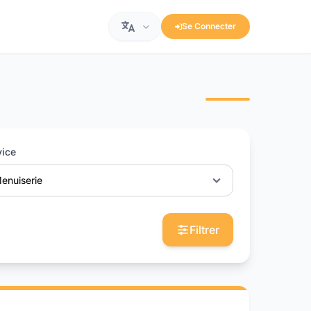
Se Connecter
vice
enuiserie
Filtrer