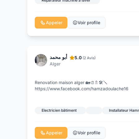
Réparateur machine à laver
Appeler
Voir profile
أبو محمد
5.0
(2 Avis)
Alger
Renovation maison alger 🏡🎨🚿🛠️🪛
https://www.facebook.com/hamzadoulache16
Electricien bâtiment
Installateur Ha
Appeler
Voir profile