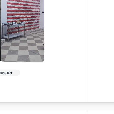
+48
enuisier