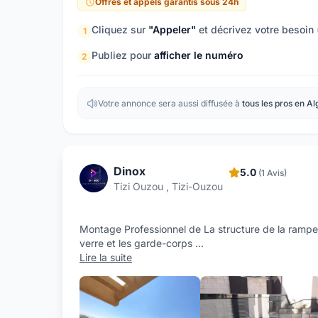
Offres et appels garantis sous 24h
Cliquez sur
"Appeler"
et décrivez votre besoin
1
Publiez pour
afficher le numéro
2
Votre annonce sera aussi diffusée à
tous les pros en Al
Dinox
5.0
(1 Avis)
Tizi Ouzou , Tizi-Ouzou
Montage Professionnel de La structure de la rampe 
verre et les garde-corps
...
Lire la suite