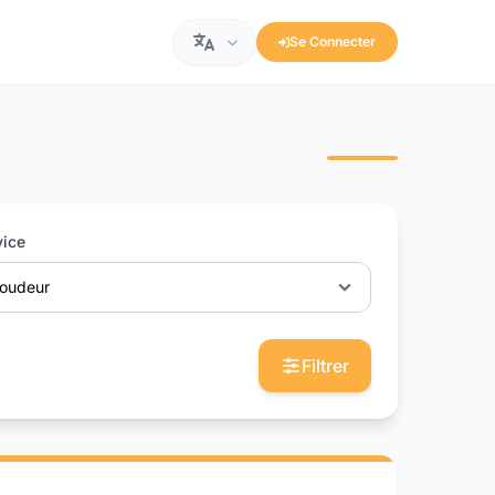
Se Connecter
vice
oudeur
Filtrer