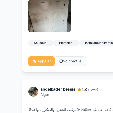
Soudeur
Plombier
Installateur climati
Appeler
Voir profile
abdelkader bessis
4.0
(1 Avis)
Alger
🔘جاهزون لتنفيذ كافة اعمالكم 🧱🦺⁦⚒️⁩ 🟡تركيب الحجرة والديكور بانواعه 🪙خدمه جميع