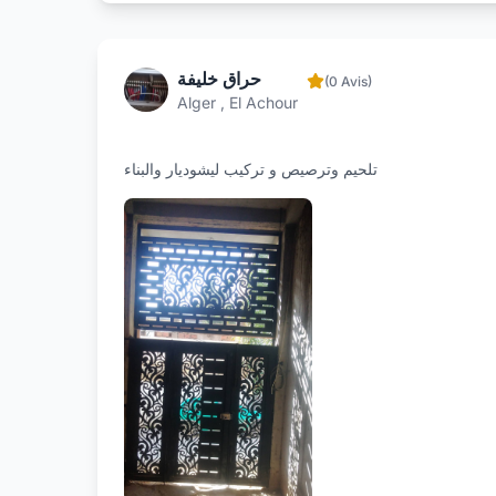
حراق خليفة
(0 Avis)
Alger , El Achour
تلحيم وترصيص و تركيب ليشوديار والبناء