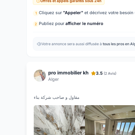
Offres et appels garantis sous 24h
Cliquez sur
"Appeler"
et décrivez votre besoin
1
Publiez pour
afficher le numéro
2
Votre annonce sera aussi diffusée à
tous les pros en Al
pro immobilier kh
3.5
(2 Avis)
Alger
مقاول و صاحب شركة بناء