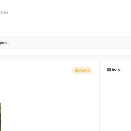
(30s)
gérie
.
Avis
Verifié