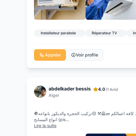
Installateur parabole
Réparateur TV
I
Appeler
Voir profile
abdelkader bessis
4.0
(1 Avis)
Alger
🔘جاهزون لتنفيذ كافة اعمالكم 🧱🦺⁦⚒️⁩ 🟡تركيب الحجرة والديكور بانواعه 🪙خدمه جميع
انواع المسابح (pis
...
Lire la suite