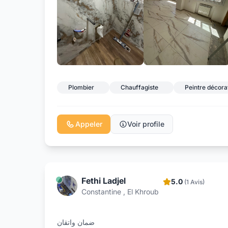
Plombier
Chauffagiste
Peintre décora
Appeler
Voir profile
Fethi Ladjel
5.0
(1 Avis)
Constantine , El Khroub
ضمان واتقان