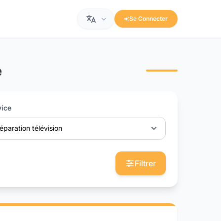
Se Connecter
e
vice
éparation télévision
Filtrer