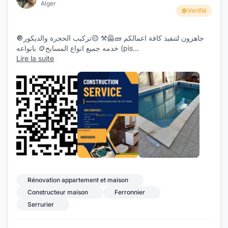
Alger
Verifié
🔘جاهزون لتنفيذ كافة اعمالكم 🧱🦺⁦⚒️⁩ 🟡تركيب الحجرة والديكور
بانواعه 🪙خدمه جميع انواع المسابح (pis
...
Lire la suite
Rénovation appartement et maison
Constructeur maison
Ferronnier
Serrurier