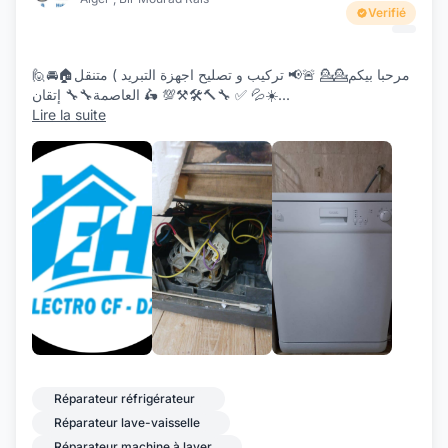
Verifié
🙋مرحبا بيكم💁💁 🚨📢 تركيب و تصليح اجهزة التبريد ) متنقل🏠🚘
🛵 العاصمة🔧🔧 إتقان 💯⚒️🛠️🔨🔧 ✅ 💦☀️
...
Lire la suite
+17
Réparateur réfrigérateur
Réparateur lave-vaisselle
Réparateur machine à laver