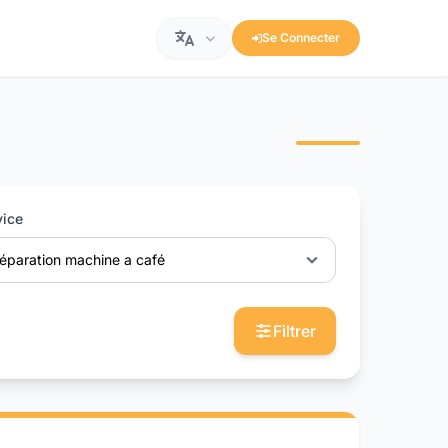
Se Connecter
vice
éparation machine a café
Filtrer