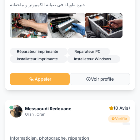
خبرة طويلة في صيانة الكمبيوتر و ملحقاته
+2
Réparateur imprimante
Réparateur PC
Installateur imprimante
Installateur Windows
Appeler
Voir profile
(0 Avis)
Messaoudi Redouane
Oran , Oran
Verifié
Informaticien, photographe, réparation