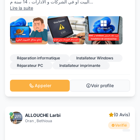
البيت او في الشركات و الادارات ، 14 سنة م
...
Lire la suite
+3
Réparation informatique
Installateur Windows
Réparateur PC
Installateur imprimante
Appeler
Voir profile
(0 Avis)
ALLOUCHE Larbi
Oran , Bethioua
Verifié