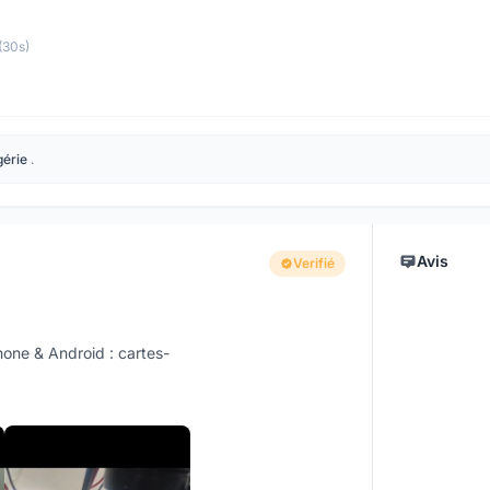
(30s)
gérie
.
Avis
Verifié
hone & Android : cartes-