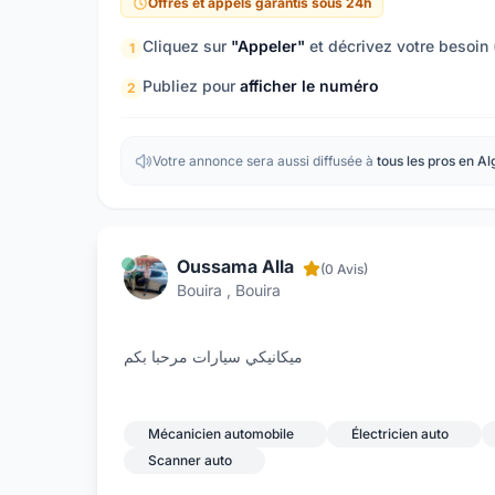
Offres et appels garantis sous 24h
Cliquez sur
"Appeler"
et décrivez votre besoin
1
Publiez pour
afficher le numéro
2
Votre annonce sera aussi diffusée à
tous les pros en Al
Oussama Alla
(0 Avis)
Bouira , Bouira
ميكانيكي سيارات مرحبا بكم
Mécanicien automobile
Électricien auto
Scanner auto