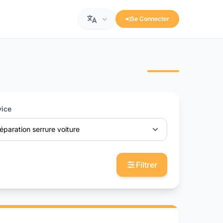
Se Connecter
vice
éparation serrure voiture
Filtrer