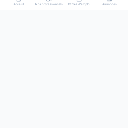
Acceuil
Nos professionnels
Offres d'emploi
Annonces
Plateforme de mise en relation entre particuliers et
professionnels de confiance.
Resources