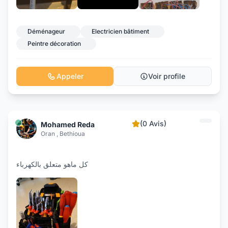
+4
Déménageur
Electricien bâtiment
Peintre décoration
Appeler
Voir profile
(0 Avis)
Mohamed Reda
Oran , Bethioua
كل ماهو متعلق بالكهرباء