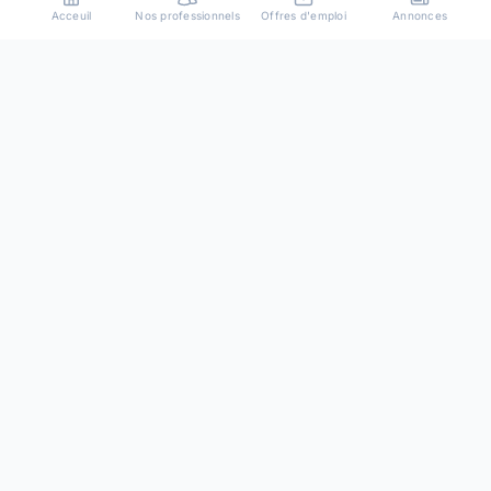
Acceuil
Nos professionnels
Offres d'emploi
Annonces
Plateforme de mise en relation entre particuliers et
professionnels de confiance.
Resources