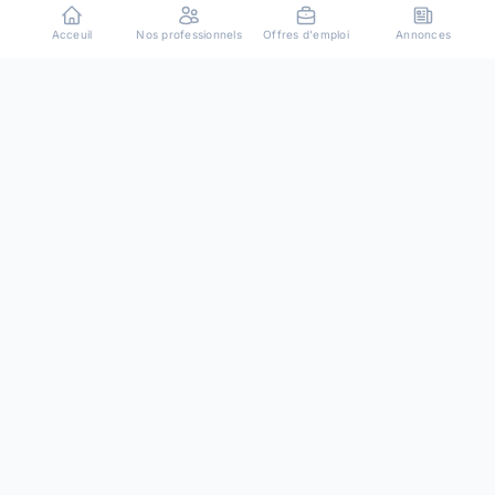
Acceuil
Nos professionnels
Offres d'emploi
Annonces
Plateforme de mise en relation entre particuliers et
professionnels de confiance.
Resources