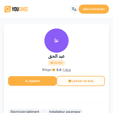
Se Connecter
عا
عبد الحق
Verifié
Alger
5.0
•
1 Avis
Appeler
Laisser un avis
Electricien bâtiment
Installateur ascenseur