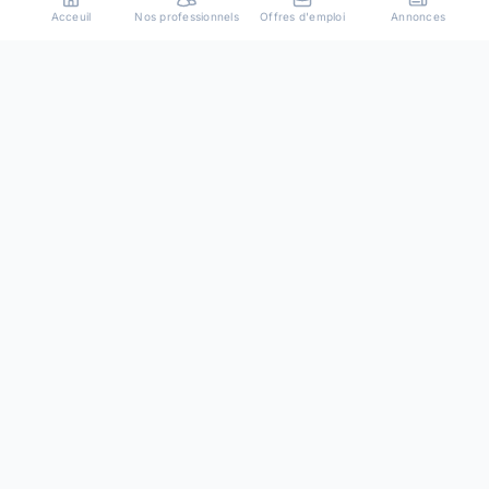
Acceuil
Nos professionnels
Offres d'emploi
Annonces
Plateforme de mise en relation entre particuliers et
professionnels de confiance.
Resources