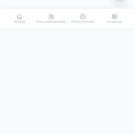
Acceuil
Nos professionnels
Offres d'emploi
Annonces
Plateforme de mise en relation entre particuliers et
professionnels de confiance.