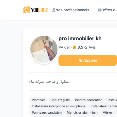
Nos professionnels
Offres d
pro immobilier kh
•
Alger
3.5
2 Avis
•
Appeler
مقاول و صاحب شركة بناء
Plombier
Chauffagiste
Peintre décoration
Instal
Installateur interphone et visiophone
Installateur camé
Panneaux sandwich
Menuisier aluminium
Vitrier