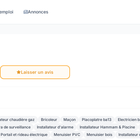
'emploi
Annonces
Laisser un avis
lateur chaudière gaz
Bricoleur
Maçon
Placoplatre ba13
Electricien 
ra de surveillance
Installateur d'alarme
Installateur Hammam & Piscine
Portail et rideau électrique
Menuisier PVC
Menuisier bois
Installateur