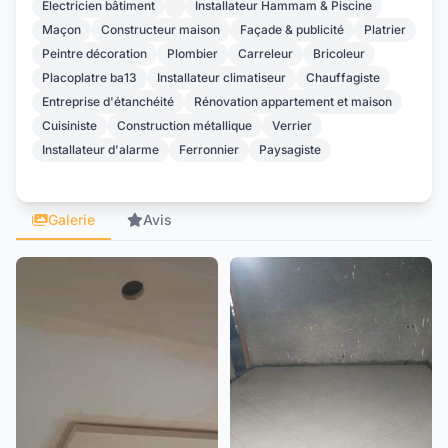
Electricien bâtiment
Installateur Hammam & Piscine
Maçon
Constructeur maison
Façade & publicité
Platrier
Peintre décoration
Plombier
Carreleur
Bricoleur
Placoplatre ba13
Installateur climatiseur
Chauffagiste
Entreprise d'étanchéité
Rénovation appartement et maison
Cuisiniste
Construction métallique
Verrier
Installateur d'alarme
Ferronnier
Paysagiste
Galerie
Avis