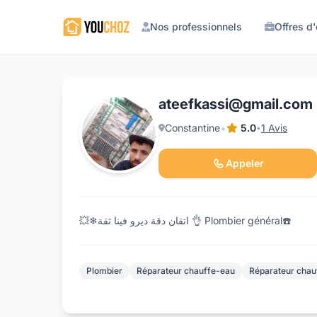
Nos professionnels
Offres d
ateefkassi@gmail.com
•
Constantine
5.0
1 Avis
•
Appeler
💥❄اتقان دقة ديرو فينا ثقة 👌 Plombier général☎️
Plombier
Réparateur chauffe-eau
Réparateur chau