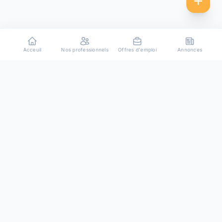
Acceuil
Nos professionnels
Offres d'emploi
Annonces
Plateforme de mise en relation entre particuliers et
professionnels de confiance.