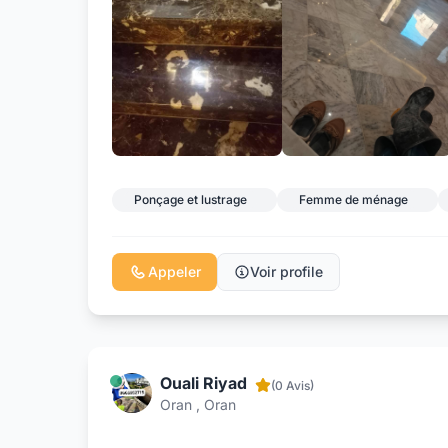
Ponçage et lustrage
Femme de ménage
Appeler
Voir profile
Ouali Riyad
(0 Avis)
Oran , Oran