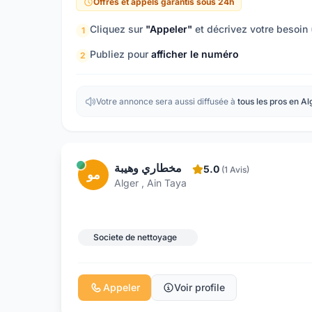
Offres et appels garantis sous 24h
Cliquez sur
"Appeler"
et décrivez votre besoin
1
Publiez pour
afficher le numéro
2
Votre annonce sera aussi diffusée à
tous les pros en Al
مخطاري وهيبة
5.0
(1 Avis)
مو
Alger , Ain Taya
Societe de nettoyage
Appeler
Voir profile