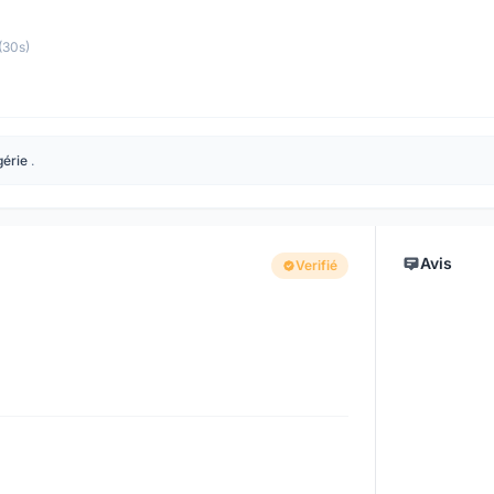
(30s)
gérie
.
Avis
Verifié