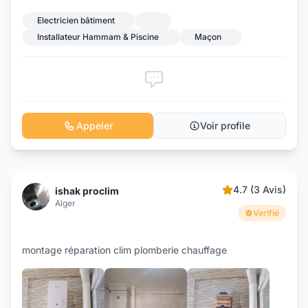
Electricien bâtiment
Installateur Hammam & Piscine
Maçon
Appeler
Voir profile
4.7 (3 Avis)
ishak proclim
Alger
Verifié
montage réparation clim plomberie chauffage