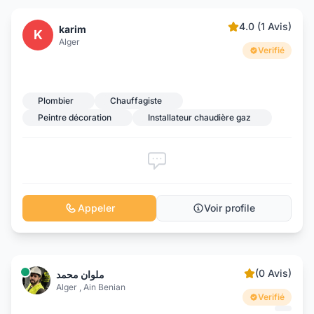
4.0 (1 Avis)
karim
K
Alger
Verifié
Plombier
Chauffagiste
Peintre décoration
Installateur chaudière gaz
Appeler
Voir profile
(0 Avis)
ملوان محمد
Alger , Ain Benian
Verifié