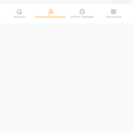
Acceuil
Nos professionnels
Offres d'emploi
Annonces
Plateforme de mise en relation entre particuliers et
professionnels de confiance.