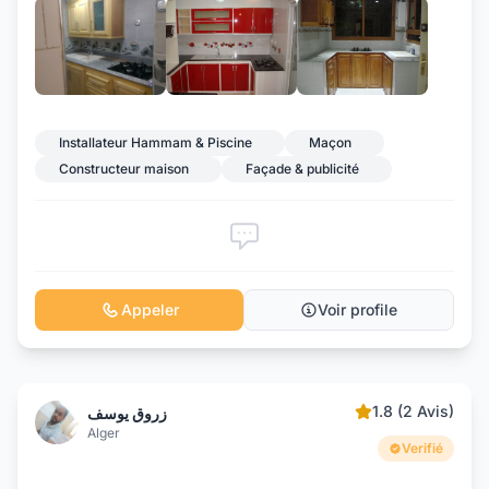
+2
Installateur Hammam & Piscine
Maçon
Constructeur maison
Façade & publicité
Appeler
Voir profile
1.8 (2 Avis)
زروق يوسف
Alger
Verifié