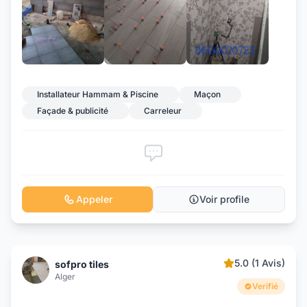
+1
Installateur Hammam & Piscine
Maçon
Façade & publicité
Carreleur
Appeler
Voir profile
5.0 (1 Avis)
sofpro tiles
Alger
Verifié