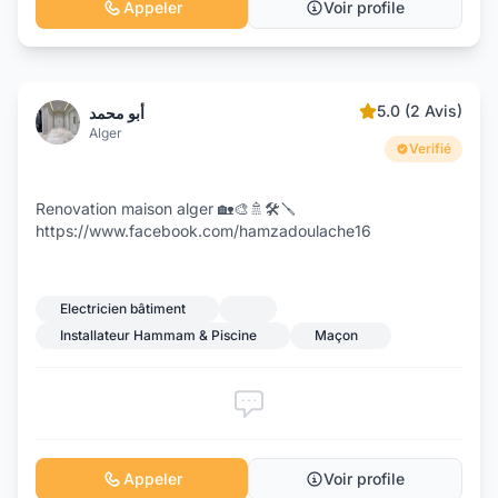
Appeler
Voir profile
5.0 (2 Avis)
أبو محمد
Alger
Verifié
Renovation maison alger 🏡🎨🚿🛠️🪛
https://www.facebook.com/hamzadoulache16
Electricien bâtiment
Installateur Hammam & Piscine
Maçon
Appeler
Voir profile