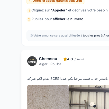
Offres et appels garantis sous 24h
Cliquez sur
"Appeler"
et décrivez votre besoin
1
Publiez pour
afficher le numéro
2
Votre annonce sera aussi diffusée à
tous les pros à Alg
Chemsou
4.0
(5 Avis)
Alger , Rouiba
تقدم لكم شركة SCEG د تنافسية مرحبا بكم عندنا