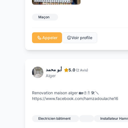
Maçon
Appeler
Voir profile
أبو محمد
5.0
(2 Avis)
Alger
Renovation maison alger 🏡🎨🚿🛠️🪛
https://www.facebook.com/hamzadoulache16
Electricien bâtiment
Installateur Ha