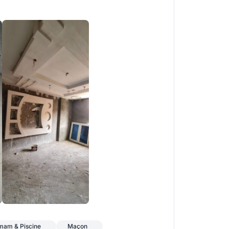
+2
mmam & Piscine
Maçon