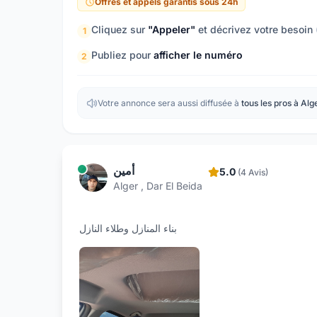
Offres et appels garantis sous 24h
Cliquez sur
"Appeler"
et décrivez votre besoin
1
Publiez pour
afficher le numéro
2
Votre annonce sera aussi diffusée à
tous les pros à Alg
أمين
5.0
(4 Avis)
Alger , Dar El Beida
بناء المنازل وطلاء النازل