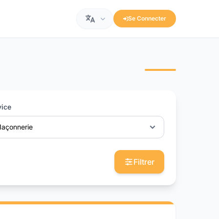
Se Connecter
vice
açonnerie
Filtrer