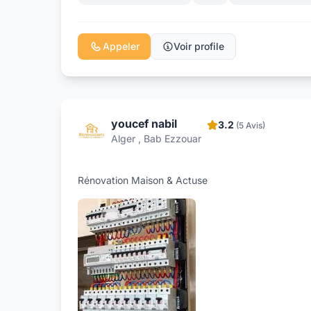
Appeler
Voir profile
youcef nabil
3.2
(5 Avis)
Alger , Bab Ezzouar
Rénovation Maison & Actuse